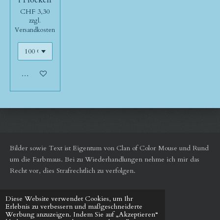
CHF 3,30
zzgl.
Versandkosten
In den Warenkorb
Bilder sowie Text ist Eigentum von Clan of Color Mouse und Rund
um die Farbmaus.
Bei zu Wiederhandlungen nehme ich mir das
Recht vor, dies Strafrechtlich zu verfolgen.
Diese Website verwendet Cookies, um Ihr
© 2024 - 2026 Rund um die Farbmaus
Erlebnis zu verbessern und maßgeschneiderte
Mit Unterstützung von
Webador
Werbung anzuzeigen. Indem Sie auf „Akzeptieren“