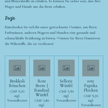
und Mineralstoffe zu erhalten. So können Sie sicher sein, dass Ihre
Nager und Hunde nur das Beste erhalten.
Fazit
Entscheiden Sie sich für unser getrocknetes Gemüse, um Ihren
Farbmäusen, anderen Nagern und Hunden eine gesunde und
schmackhafte Ernährung zu bieten. Gönnen Sie Ihren Haustieren
die Nährstoffe, die sie verdienen!
Brokkoli
Rote
Sellerie
rote
Rösschen
Beete (
Würfel
Paprika
Randen)
Flocken
CHF 5,20
CHF 3,50
Würfel
CHF 5,20
zzgl.
zzgl.
CHF 3,80
Versandkosten
Versandkosten
zzgl.
zzgl.
Versandkosten