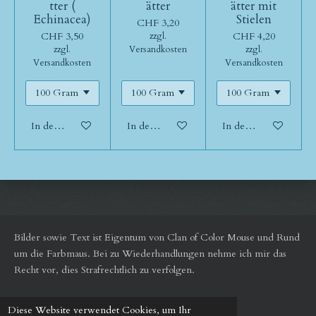
tter (
ätter
ätter mit
Echinacea)
Stielen
CHF 3,20
CHF 3,50
CHF 4,20
zzgl.
zzgl.
Versandkosten
zzgl.
Versandkosten
Versandkosten
In den Warenkorb
In den Warenkorb
In den Warenkorb
Bilder sowie Text ist Eigentum von Clan of Color Mouse und Rund
um die Farbmaus.
Bei zu Wiederhandlungen nehme ich mir das
Recht vor, dies Strafrechtlich zu verfolgen.
Diese Website verwendet Cookies, um Ihr
© 2024 - 2026 Rund um die Farbmaus