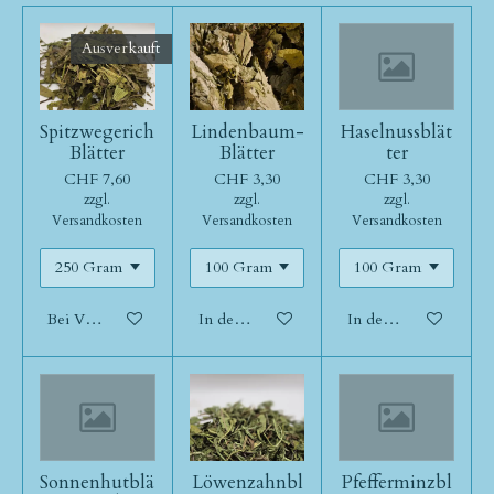
Ausverkauft
Spitzwegerich
Lindenbaum-
Haselnussblät
Blätter
Blätter
ter
CHF 7,60
CHF 3,30
CHF 3,30
zzgl.
zzgl.
zzgl.
Versandkosten
Versandkosten
Versandkosten
Bei Verfügbarkeit benachrichtigen
In den Warenkorb
In den Warenkorb
Sonnenhutblä
Löwenzahnbl
Pfefferminzbl