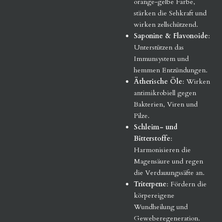
orange-gelbe Farbe,
stärken die Sehkraft und
wirken zellschützend.
Saponine & Flavonoide
:
Unterstützen das
Immunsystem und
hemmen Entzündungen.
Ätherische Öle
: Wirken
antimikrobiell gegen
Bakterien, Viren und
Pilze.
Schleim- und
Bitterstoffe
:
Harmonisieren die
Magensäure und regen
die Verdauungssäfte an.
Triterpene
: Fördern die
körpereigene
Wundheilung und
Geweberegeneration.