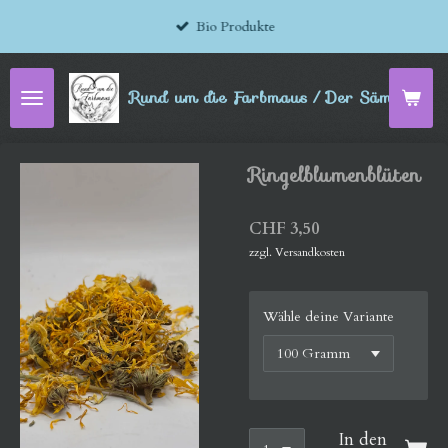
Zum
Bio Produkte
Hauptinhalt
springen
Rund um die Farbmaus / Der Sämereien-
Ringelblumenblüten
CHF 3,50
zzgl. Versandkosten
Wähle deine Variante
In den