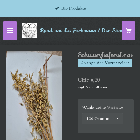
Zum
Bio Produkte
Hauptinhalt
springen
Rund um die Farbmaus / Der Sämereien-
Schwarzhaferähren
Solange der Vorrat reicht
CHF 6,20
zzgl. Versandkosten
Wähle deine Variante